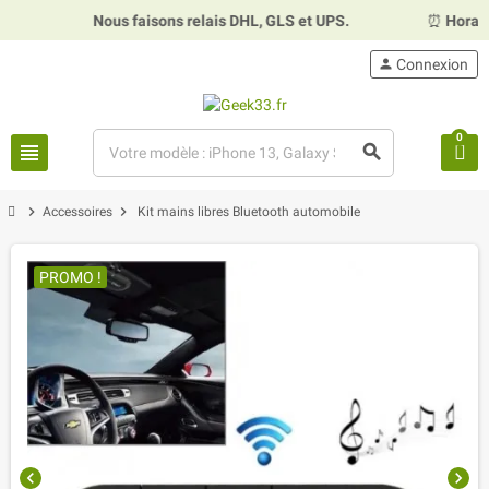
Nous faisons relais DHL, GLS et UPS.
⏰
Horaires
person
Connexion
0
view_headline
search
chevron_right
chevron_right
Accessoires
Kit mains libres Bluetooth automobile
PROMO !
chevron_left
chevron_right