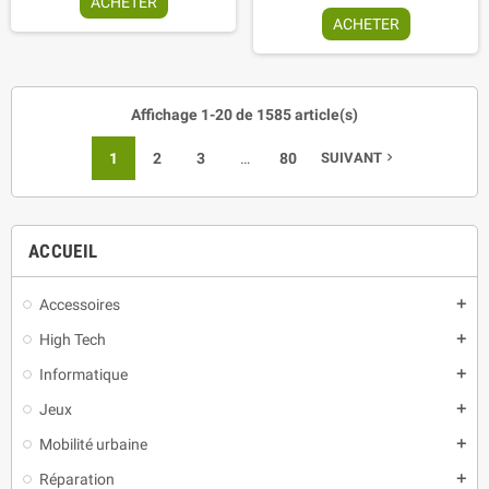
ACHETER
ACHETER
Affichage 1-20 de 1585 article(s)
1
2
3
…
80
SUIVANT
navigate_next
ACCUEIL
Accessoires
add
High Tech
add
Informatique
add
Jeux
add
Mobilité urbaine
add
Réparation
add