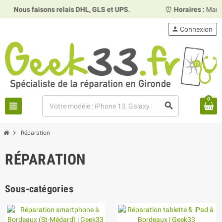
Nous faisons relais DHL, GLS et UPS.
⏰
Horaires :
Mardi, me
person
Connexion
0
view_headline
search
chevron_right
Réparation
RÉPARATION
Sous-catégories