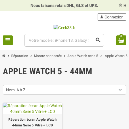
Nous faisons relais DHL, GLS et UPS.
⏰
Horai
person
Connexion
0
view_headline
search
chevron_right
chevron_right
chevron_right
chevron_right
Réparation
Montre connectée
Apple Watch serie 5
Apple Watch 5
APPLE WATCH 5 - 44MM
Nom, A à Z
Réparation écran Apple Watch
44mm Serie 5 Vitre + LCD