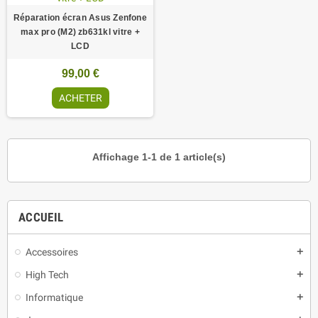
Réparation écran Asus Zenfone
max pro (M2) zb631kl vitre +
LCD
99,00 €
ACHETER
Affichage 1-1 de 1 article(s)
ACCUEIL
Accessoires
add
High Tech
add
Informatique
add