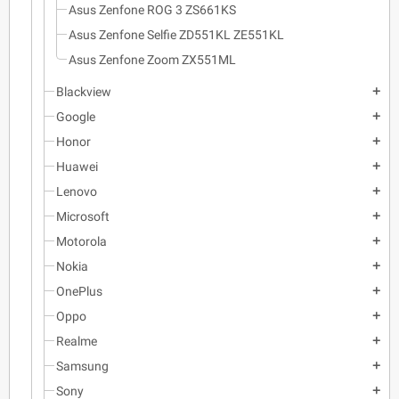
Asus Zenfone ROG 3 ZS661KS
Asus Zenfone Selfie ZD551KL ZE551KL
Asus Zenfone Zoom ZX551ML
Blackview
add
Google
add
Honor
add
Huawei
add
Lenovo
add
Microsoft
add
Motorola
add
Nokia
add
OnePlus
add
Oppo
add
Realme
add
Samsung
add
Sony
add