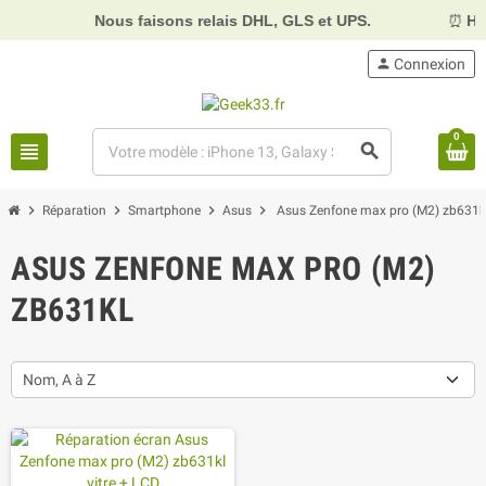
Nous faisons relais DHL, GLS et UPS.
⏰
Horaires :
person
Connexion
0
view_headline
search
chevron_right
chevron_right
chevron_right
chevron_right
Réparation
Smartphone
Asus
Asus Zenfone max pro (M2) zb631k
ASUS ZENFONE MAX PRO (M2)
ZB631KL
Nom, A à Z