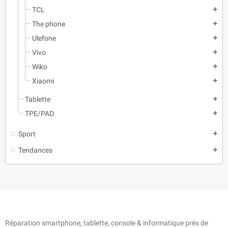
TCL
add
The phone
add
Ulefone
add
Vivo
add
Wiko
add
Xiaomi
add
Tablette
add
TPE/PAD
add
Sport
add
Tendances
add
Réparation smartphone, tablette, console & informatique près de