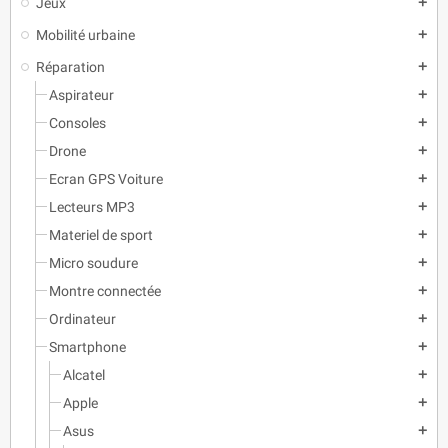
Jeux
add
Mobilité urbaine
add
Réparation
add
Aspirateur
add
Consoles
add
Drone
add
Ecran GPS Voiture
add
Lecteurs MP3
add
Materiel de sport
add
Micro soudure
add
Montre connectée
add
Ordinateur
add
Smartphone
add
Alcatel
add
Apple
add
Asus
add