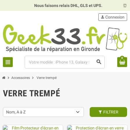
Nous faisons relais DHL, GLS et UPS.
⏰
Hor
person
Connexion
0
view_headline
search
chevron_right
chevron_right
Accessoires
Verre trempé
VERRE TREMPÉ
Nom, A à Z
FILTRER