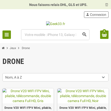
Nous faisons relais DHL, GLS et UPS.
⏰
Ho
person
Connexion
0
view_headline
search
chevron_right
chevron_right
Jeux
Drone
DRONE
Nom, A à Z
Drone V20 WIFI FPV Mini, pliable,
Drone V20 WIFI FPV Mini, pliable,