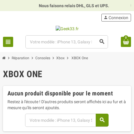
Nous faisons relais DHL, GLS et UPS.
⏰
H
person
Connexion
0
view_headline
search
chevron_right
chevron_right
chevron_right
chevron_right
Réparation
Consoles
Xbox
XBOX One
XBOX ONE
Aucun produit disponible pour le moment
Restez à l'écoute ! D'autres produits seront affichés ici au fur et à
mesure qu'ils seront ajoutés.
search