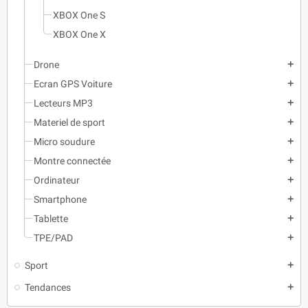
XBOX One S
XBOX One X
Drone
add
Ecran GPS Voiture
add
Lecteurs MP3
add
Materiel de sport
add
Micro soudure
add
Montre connectée
add
Ordinateur
add
Smartphone
add
Tablette
add
TPE/PAD
add
Sport
add
Tendances
add