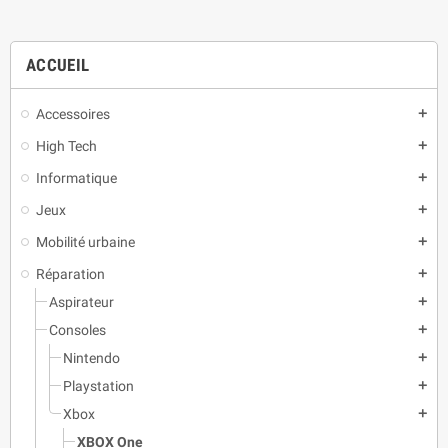
ACCUEIL
Accessoires
add
High Tech
add
Informatique
add
Jeux
add
Mobilité urbaine
add
Réparation
add
Aspirateur
add
Consoles
add
Nintendo
add
Playstation
add
Xbox
add
XBOX One