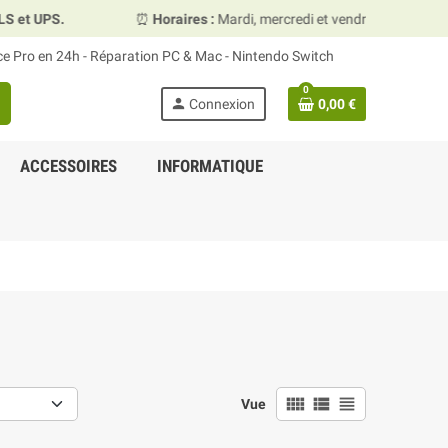
⏰
Horaires :
Mardi, mercredi et vendredi 10h00–13h30 & 15h00
ace Pro en 24h - Réparation PC & Mac - Nintendo Switch
0
person
Connexion
0,00 €
ACCESSOIRES
INFORMATIQUE
view_comfy
view_list
view_headline
Vue