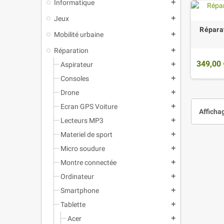
Informatique
add
Jeux
add
Répara
Mobilité urbaine
add
Réparation
add
349,00 
Aspirateur
add
Consoles
add
Drone
add
Ecran GPS Voiture
add
Affichag
Lecteurs MP3
add
Materiel de sport
add
Micro soudure
add
Montre connectée
add
Ordinateur
add
Smartphone
add
Tablette
add
Acer
add