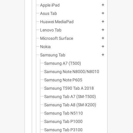
Apple iPad
add
Asus Tab
add
Huawei MediaPad
add
Lenovo Tab
add
Microsoft Surface
add
Nokia
add
Samsung Tab
add
Samsung A7 (T500)
Samsung Note N8000/N8010
Samsung Note P605
Samsung T590 Tab A 2018
Samsung Tab A7 (SM-T500)
Samsung Tab A8 (SM-X200)
Samsung Tab N5110
Samsung Tab P1000
Samsung Tab P3100