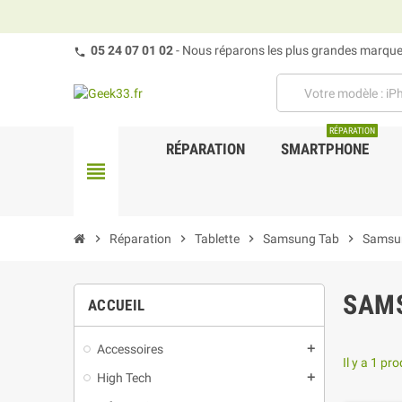
05 24 07 01 02
- Nous réparons les plus grandes marques
RÉPARATION
RÉPARATION
SMARTPHONE
view_headline
chevron_right
Réparation
chevron_right
Tablette
chevron_right
Samsung Tab
chevron_right
Samsu
SAMS
ACCUEIL
Accessoires
add
Il y a 1 pro
High Tech
add