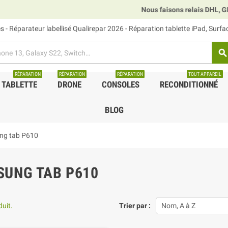
Nous faisons relais DHL, GLS et UPS.
 - Réparateur labellisé Qualirepar 2026 - Réparation tablette iPad, Surf
search
RÉPARATION
RÉPARATION
RÉPARATION
TOUT APPAREIL
TABLETTE
DRONE
CONSOLES
RECONDITIONNÉ
BLOG
ng tab P610
UNG TAB P610
duit.
Trier par :
Nom, A à Z