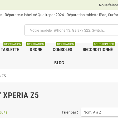
Nous faisons rela
 - Réparateur labellisé Qualirepar 2026 - Réparation tablette iPad, Surf
RÉPARATION
RÉPARATION
RÉPARATION
TOUT APPAREIL
TABLETTE
DRONE
CONSOLES
RECONDITIONNÉ
BLOG
a Z5
 XPERIA Z5
duits.
Trier par :
Nom, A à Z