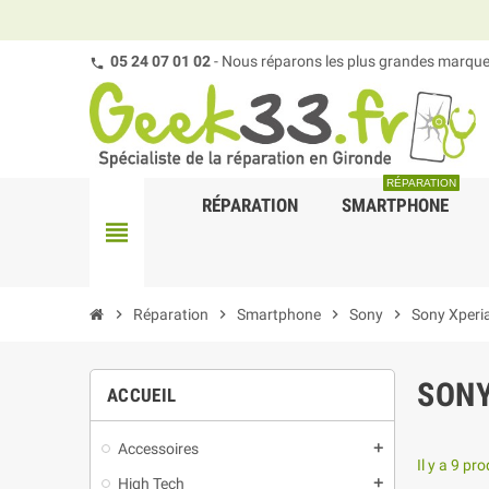
05 24 07 01 02
- Nous réparons les plus grandes marques
RÉPARATION
RÉPARATION
SMARTPHONE
view_headline
chevron_right
Réparation
chevron_right
Smartphone
chevron_right
Sony
chevron_right
Sony Xperi
SONY
ACCUEIL
Accessoires
add
Il y a 9 pro
High Tech
add