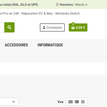
is DHL, GLS et UPS.
⏰
Horaires :
Mardi, mercredi et vendre
ace Pro en 24h - Réparation PC & Mac - Nintendo Switch
0
search
person
Connexion
0,00 €
ACCESSOIRES
INFORMATIQUE
view_comfy
view_list
view_headline
Vue