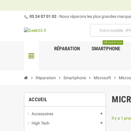
05 24 07 01 02
- Nous réparons les plus grandes marques
RÉPARATION
RÉPARATION
SMARTPHONE
view_headline
chevron_right
Réparation
chevron_right
Smartphone
chevron_right
Microsoft
chevron_right
Micros
MICR
ACCUEIL
Accessoires
add
Il y a 1 pro
High Tech
add