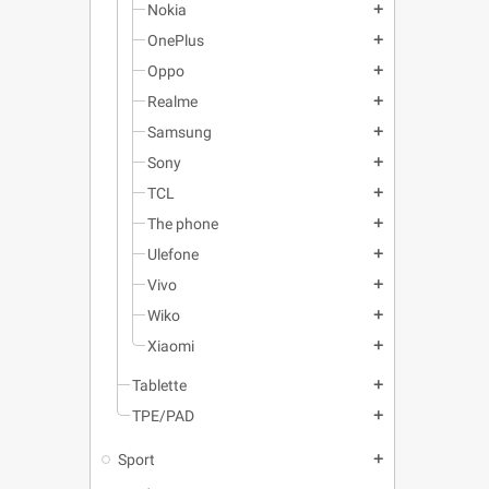
Nokia
add
OnePlus
add
Oppo
add
Realme
add
Samsung
add
Sony
add
TCL
add
The phone
add
Ulefone
add
Vivo
add
Wiko
add
Xiaomi
add
Tablette
add
TPE/PAD
add
Sport
add