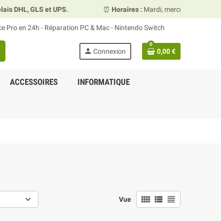
et UPS.
⏰
Horaires :
Mardi, mercredi et vendredi 10h00–13
ace Pro en 24h - Réparation PC & Mac - Nintendo Switch
0
person
Connexion
0,00 €
ACCESSOIRES
INFORMATIQUE
view_comfy
view_list
view_headline
Vue