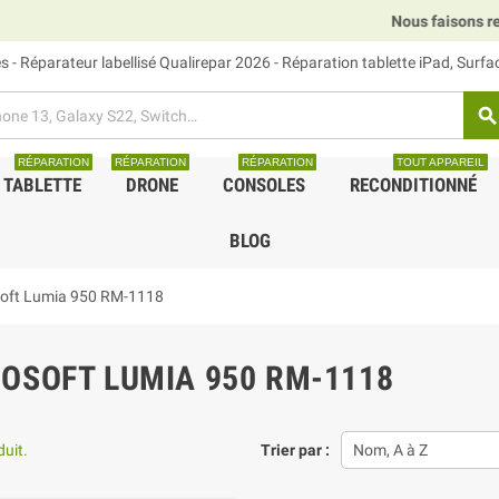
Nous faisons relais DHL, GLS 
 - Réparateur labellisé Qualirepar 2026 - Réparation tablette iPad, Surf
search
RÉPARATION
RÉPARATION
RÉPARATION
TOUT APPAREIL
TABLETTE
DRONE
CONSOLES
RECONDITIONNÉ
BLOG
oft Lumia 950 RM-1118
OSOFT LUMIA 950 RM-1118
duit.
Trier par :
Nom, A à Z