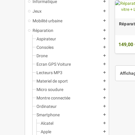
Informatique
add
Jeux
add
Mobilité urbaine
add
Réparat
Réparation
add
Aspirateur
add
149,00 
Consoles
add
Drone
add
Ecran GPS Voiture
add
Lecteurs MP3
add
Affichag
Materiel de sport
add
Micro soudure
add
Montre connectée
add
Ordinateur
add
Smartphone
add
Alcatel
add
Apple
add