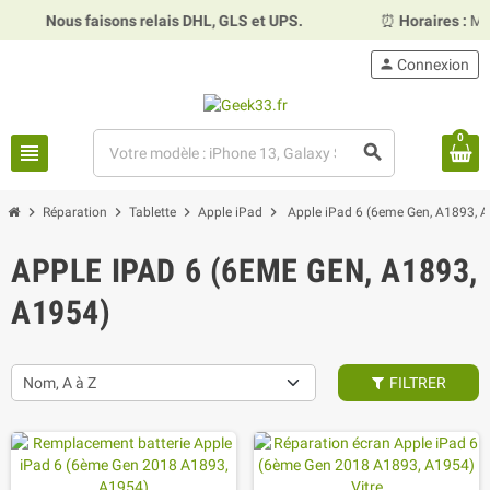
ous faisons relais DHL, GLS et UPS.
⏰
Horaires :
Mardi, mer
person
Connexion
0
view_headline
search
chevron_right
chevron_right
chevron_right
chevron_right
Réparation
Tablette
Apple iPad
Apple iPad 6 (6eme Gen, A1893, 
APPLE IPAD 6 (6EME GEN, A1893,
A1954)
Nom, A à Z
FILTRER