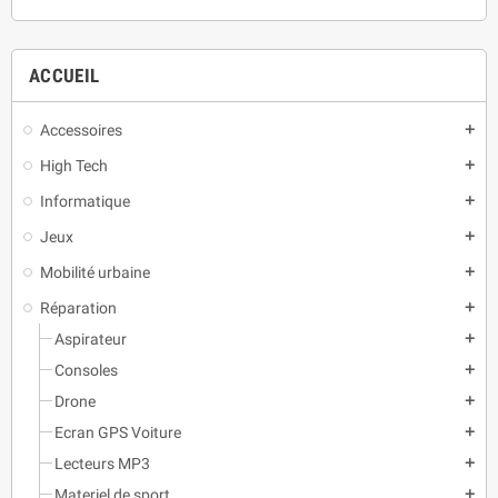
ACCUEIL
Accessoires
add
High Tech
add
Informatique
add
Jeux
add
Mobilité urbaine
add
Réparation
add
Aspirateur
add
Consoles
add
Drone
add
Ecran GPS Voiture
add
Lecteurs MP3
add
Materiel de sport
add