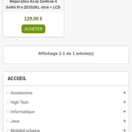
Réparation Asus Zenfone 4
Selfie Pro ZD552KL vitre + LCD
129,00 €
ACHETER
Affichage 1-1 de 1 article(s)
ACCUEIL
Accessoires
add
High Tech
add
Informatique
add
Jeux
add
Mobilité urbaine
add