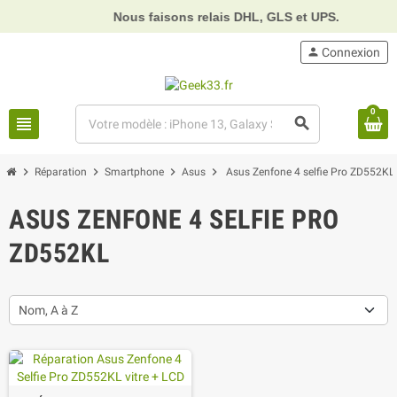
Nous faisons relais DHL, GLS et UPS.
person
Connexion
0
view_headline
search
chevron_right
chevron_right
chevron_right
chevron_right
Réparation
Smartphone
Asus
Asus Zenfone 4 selfie Pro ZD552KL
ASUS ZENFONE 4 SELFIE PRO
ZD552KL
Nom, A à Z