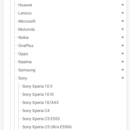
Huawei
add
Lenovo
add
Microsoft
add
Motorola
add
Nokia
add
OnePlus
add
Oppo
add
Realme
add
Samsung
add
Sony
add
Sony Xperia 10 II
Sony Xperia 10 III
Sony Xperia 10/XA3
Sony Xperia C4
Sony Xperia C5 E553
Sony Xperia C5 Ultra E5506