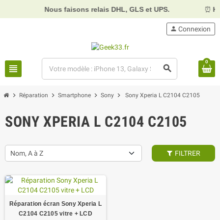
Nous faisons relais DHL, GLS et UPS.
⏰
Horaires :
person
Connexion
0
view_headline
search
chevron_right
chevron_right
chevron_right
chevron_right
Réparation
Smartphone
Sony
Sony Xperia L C2104 C2105
SONY XPERIA L C2104 C2105
Nom, A à Z
FILTRER
Réparation écran Sony Xperia L
C2104 C2105 vitre + LCD