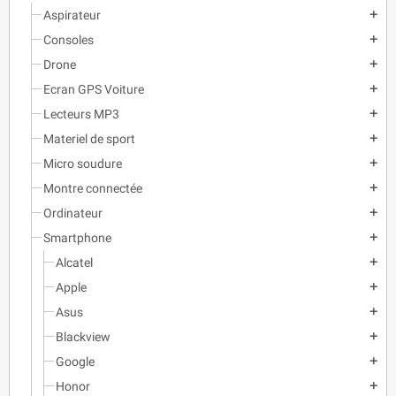
Aspirateur
add
Consoles
add
Drone
add
Ecran GPS Voiture
add
Lecteurs MP3
add
Materiel de sport
add
Micro soudure
add
Montre connectée
add
Ordinateur
add
Smartphone
add
Alcatel
add
Apple
add
Asus
add
Blackview
add
Google
add
Honor
add