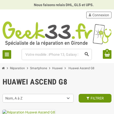
Nous faisons relais DHL, GLS et UPS.
⏰
person
Connexion
0
view_headline
search
chevron_right
chevron_right
chevron_right
chevron_right
Réparation
Smartphone
Huawei
Huawei Ascend G8
HUAWEI ASCEND G8
Nom, A à Z
FILTRER