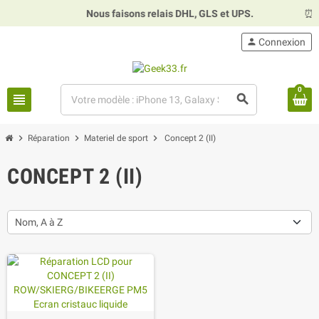
Nous faisons relais DHL, GLS et UPS.
⏰
Ho
person
Connexion
0
view_headline
search
chevron_right
chevron_right
chevron_right
Réparation
Materiel de sport
Concept 2 (II)
CONCEPT 2 (II)
Nom, A à Z