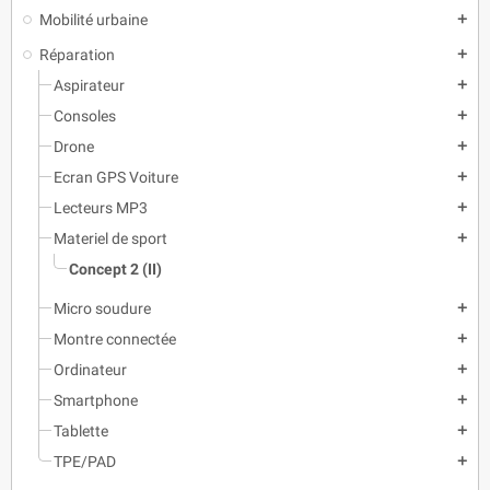
Mobilité urbaine
add
Réparation
add
Aspirateur
add
Consoles
add
Drone
add
Ecran GPS Voiture
add
Lecteurs MP3
add
Materiel de sport
add
Concept 2 (II)
Micro soudure
add
Montre connectée
add
Ordinateur
add
Smartphone
add
Tablette
add
TPE/PAD
add