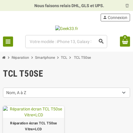
Nous faisons relais DHL, GLS et UPS.
⏰
Hora
person
Connexion
0
view_headline
search
chevron_right
chevron_right
chevron_right
chevron_right
Réparation
Smartphone
TCL
TCL T50se
TCL T50SE
Nom, A à Z
Réparation écran TCL T50se
Vitre+LCD