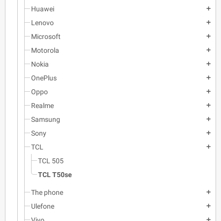
Huawei
add
Lenovo
add
Microsoft
add
Motorola
add
Nokia
add
OnePlus
add
Oppo
add
Realme
add
Samsung
add
Sony
add
TCL
add
TCL 505
TCL T50se
The phone
add
Ulefone
add
Vivo
add