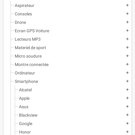
Aspirateur
add
Consoles
add
Drone
add
Ecran GPS Voiture
add
Lecteurs MP3
add
Materiel de sport
add
Micro soudure
add
Montre connectée
add
Ordinateur
add
Smartphone
add
Alcatel
add
Apple
add
Asus
add
Blackview
add
Google
add
Honor
add