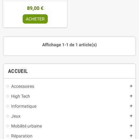
89,00 €
ACHETER
Affichage 1-1 de 1 article(s)
ACCUEIL
Accessoires
add
High Tech
add
Informatique
add
Jeux
add
Mobilité urbaine
add
Réparation
add