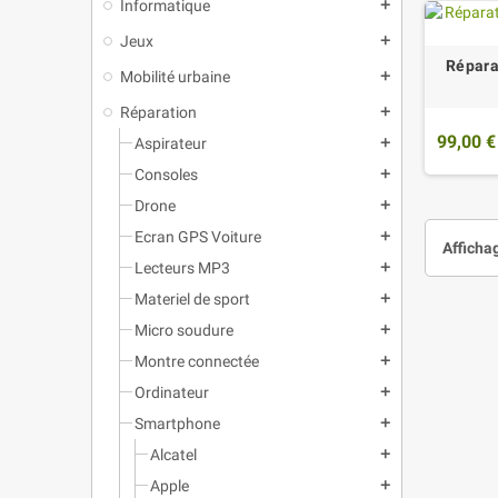
Informatique
add
Jeux
add
Répara
Mobilité urbaine
add
Réparation
add
99,00 €
Aspirateur
add
Consoles
add
Drone
add
Ecran GPS Voiture
add
Affichag
Lecteurs MP3
add
Materiel de sport
add
Micro soudure
add
Montre connectée
add
Ordinateur
add
Smartphone
add
Alcatel
add
Apple
add