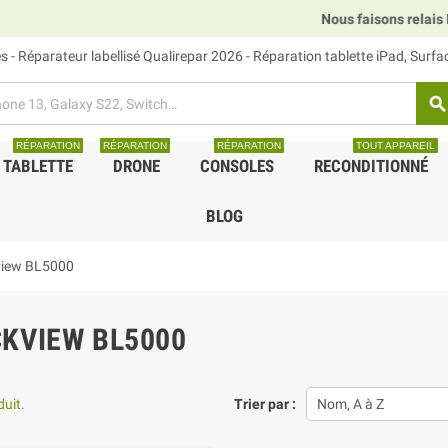
Nous faisons relais DHL, GLS et 
 - Réparateur labellisé Qualirepar 2026 - Réparation tablette iPad, Surf
search
RÉPARATION
RÉPARATION
RÉPARATION
TOUT APPAREIL
TABLETTE
DRONE
CONSOLES
RECONDITIONNÉ
BLOG
view BL5000
KVIEW BL5000
duit.
Trier par :
Nom, A à Z