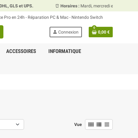
UPS.
⏰
Horaires :
Mardi, mercredi et vendredi 10h00–13h30
ace Pro en 24h - Réparation PC & Mac - Nintendo Switch
0
person
Connexion
0,00 €
ACCESSOIRES
INFORMATIQUE
view_comfy
view_list
view_headline
Vue