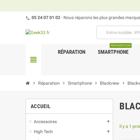
05 24 07 01 02
- Nous réparons les plus grandes marques
RÉPARATION
RÉPARATION
SMARTPHONE
view_headline
chevron_right
Réparation
chevron_right
Smartphone
chevron_right
Blackview
chevron_right
Black
BLAC
ACCUEIL
Accessoires
add
Il y a 1 pro
High Tech
add