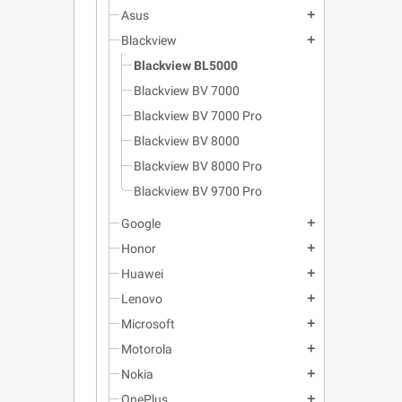
Asus
add
Blackview
add
Blackview BL5000
Blackview BV 7000
Blackview BV 7000 Pro
Blackview BV 8000
Blackview BV 8000 Pro
Blackview BV 9700 Pro
Google
add
Honor
add
Huawei
add
Lenovo
add
Microsoft
add
Motorola
add
Nokia
add
OnePlus
add