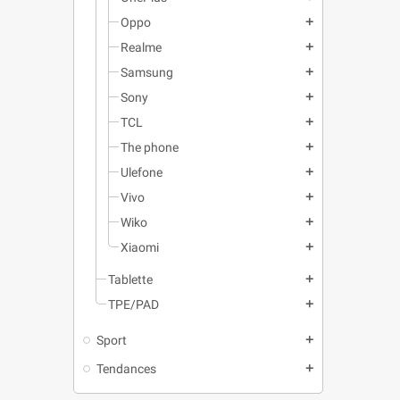
Oppo
add
Realme
add
Samsung
add
Sony
add
TCL
add
The phone
add
Ulefone
add
Vivo
add
Wiko
add
Xiaomi
add
Tablette
add
TPE/PAD
add
Sport
add
Tendances
add