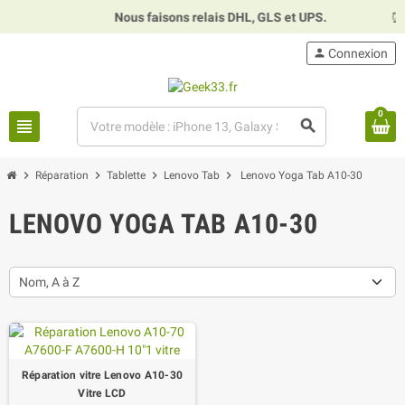
Nous faisons relais DHL, GLS et UPS.
⏰
H
person
Connexion
0
view_headline
search
chevron_right
chevron_right
chevron_right
chevron_right
Réparation
Tablette
Lenovo Tab
Lenovo Yoga Tab A10-30
LENOVO YOGA TAB A10-30
Nom, A à Z
Réparation vitre Lenovo A10-30
Vitre LCD