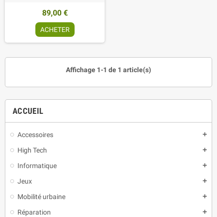
89,00 €
ACHETER
Affichage 1-1 de 1 article(s)
ACCUEIL
Accessoires
add
High Tech
add
Informatique
add
Jeux
add
Mobilité urbaine
add
Réparation
add