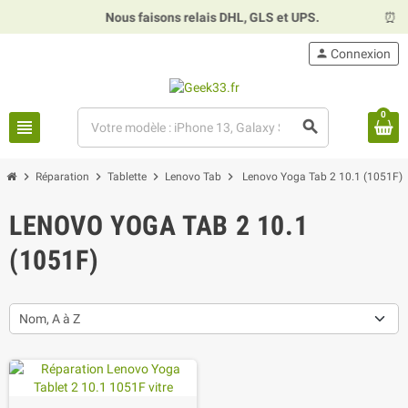
Nous faisons relais DHL, GLS et UPS.
⏰
Hor
person
Connexion
0
view_headline
search
chevron_right
chevron_right
chevron_right
chevron_right
Réparation
Tablette
Lenovo Tab
Lenovo Yoga Tab 2 10.1 (1051F)
LENOVO YOGA TAB 2 10.1
(1051F)
Nom, A à Z