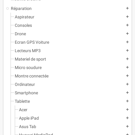
Réparation
add
Aspirateur
add
Consoles
add
Drone
add
Ecran GPS Voiture
add
Lecteurs MP3
add
Materiel de sport
add
Micro soudure
add
Montre connectée
add
Ordinateur
add
Smartphone
add
Tablette
add
Acer
add
Apple iPad
add
Asus Tab
add
Huawei MediaPad
add