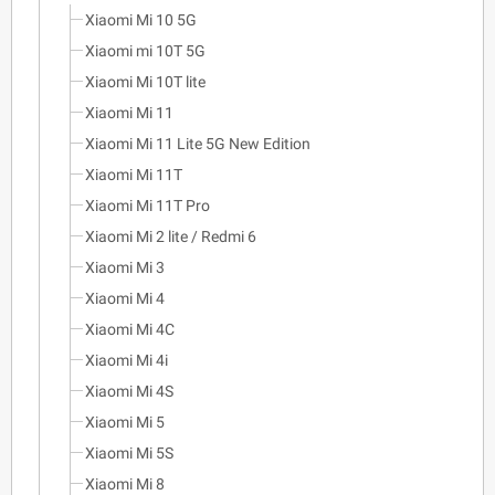
Xiaomi Mi 10 5G
Xiaomi mi 10T 5G
Xiaomi Mi 10T lite
Xiaomi Mi 11
Xiaomi Mi 11 Lite 5G New Edition
Xiaomi Mi 11T
Xiaomi Mi 11T Pro
Xiaomi Mi 2 lite / Redmi 6
Xiaomi Mi 3
Xiaomi Mi 4
Xiaomi Mi 4C
Xiaomi Mi 4i
Xiaomi Mi 4S
Xiaomi Mi 5
Xiaomi Mi 5S
Xiaomi Mi 8