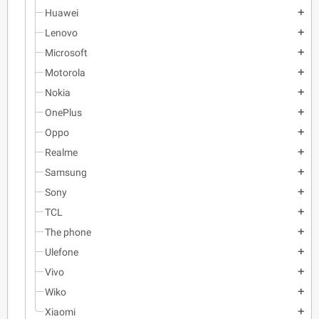
Huawei
add
Lenovo
add
Microsoft
add
Motorola
add
Nokia
add
OnePlus
add
Oppo
add
Realme
add
Samsung
add
Sony
add
TCL
add
The phone
add
Ulefone
add
Vivo
add
Wiko
add
Xiaomi
add