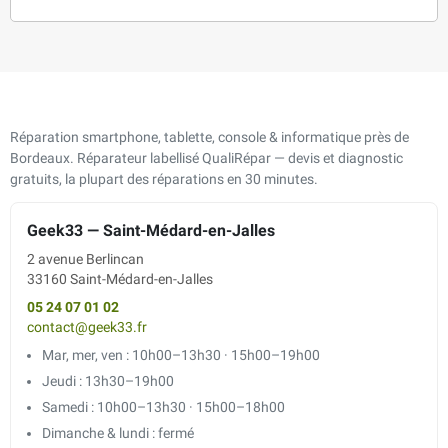
Réparation smartphone, tablette, console & informatique près de
Bordeaux. Réparateur labellisé QualiRépar — devis et diagnostic
gratuits, la plupart des réparations en 30 minutes.
Geek33 — Saint-Médard-en-Jalles
2 avenue Berlincan
33160 Saint-Médard-en-Jalles
05 24 07 01 02
contact@geek33.fr
Mar, mer, ven : 10h00–13h30 · 15h00–19h00
Jeudi : 13h30–19h00
Samedi : 10h00–13h30 · 15h00–18h00
Dimanche & lundi : fermé