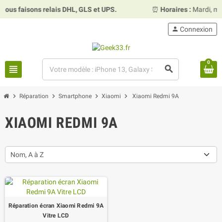
isons relais DHL, GLS et UPS.
⏰
Horaires :
Mardi, mercredi 
person
Connexion
0
view_headline
search
chevron_right
chevron_right
chevron_right
chevron_right
Réparation
Smartphone
Xiaomi
Xiaomi Redmi 9A
XIAOMI REDMI 9A
Nom, A à Z
Réparation écran Xiaomi Redmi 9A
Vitre LCD