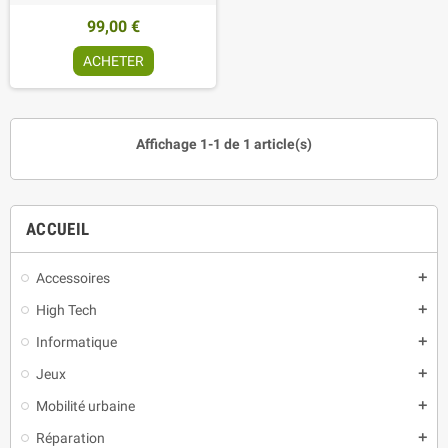
99,00 €
ACHETER
Affichage 1-1 de 1 article(s)
ACCUEIL
Accessoires
add
High Tech
add
Informatique
add
Jeux
add
Mobilité urbaine
add
Réparation
add