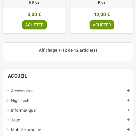
6 Plus
Plus
3,00 €
12,00 €
ACHETER
ACHETER
Affichage 1-12 de 12 article(s)
ACCUEIL
Accessoires
add
High Tech
add
Informatique
add
Jeux
add
Mobilité urbaine
add