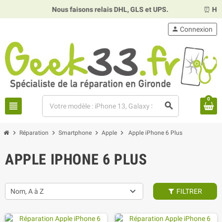
Nous faisons relais DHL, GLS et UPS.
⏰
Horaires :
Ma
person
Connexion
0
view_headline
search
chevron_right
chevron_right
chevron_right
chevron_right
Réparation
Smartphone
Apple
Apple iPhone 6 Plus
APPLE IPHONE 6 PLUS
Nom, A à Z
FILTRER