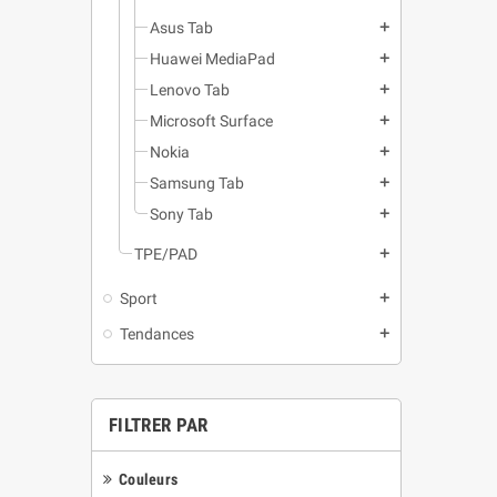
Asus Tab
add
Huawei MediaPad
add
Lenovo Tab
add
Microsoft Surface
add
Nokia
add
Samsung Tab
add
Sony Tab
add
TPE/PAD
add
Sport
add
Tendances
add
FILTRER PAR
Couleurs