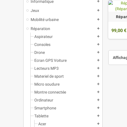
Informatique
add
Jeux
add
Répar
Mobilité urbaine
add
Réparation
add
99,00 €
Aspirateur
add
Consoles
add
Drone
add
Affichag
Ecran GPS Voiture
add
Lecteurs MP3
add
Materiel de sport
add
Micro soudure
add
Montre connectée
add
Ordinateur
add
Smartphone
add
Tablette
add
Acer
add