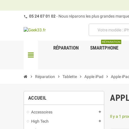
05 24 07 01 02
- Nous réparons les plus grandes marques
RÉPARATION
RÉPARATION
SMARTPHONE
view_headline
chevron_right
Réparation
chevron_right
Tablette
chevron_right
Apple iPad
chevron_right
Apple iPa
APPL
ACCUEIL
Accessoires
add
Il y a 1 pro
High Tech
add