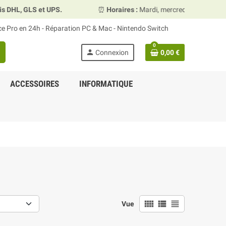
 UPS.
⏰
Horaires :
Mardi, mercredi et vendredi 10h00–13h3
ace Pro en 24h - Réparation PC & Mac - Nintendo Switch
0
person
Connexion
0,00 €
ACCESSOIRES
INFORMATIQUE
view_comfy
view_list
view_headline
Vue