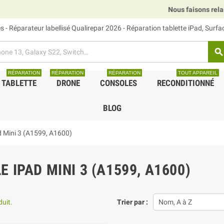
Nous faisons relais DHL, GLS et
 - Réparateur labellisé Qualirepar 2026 - Réparation tablette iPad, Surf
search
RÉPARATION
RÉPARATION
RÉPARATION
TOUT APPAREIL
TABLETTE
DRONE
CONSOLES
RECONDITIONNÉ
BLOG
d Mini 3 (A1599, A1600)
E IPAD MINI 3 (A1599, A1600)
duit.
Trier par :
Nom, A à Z