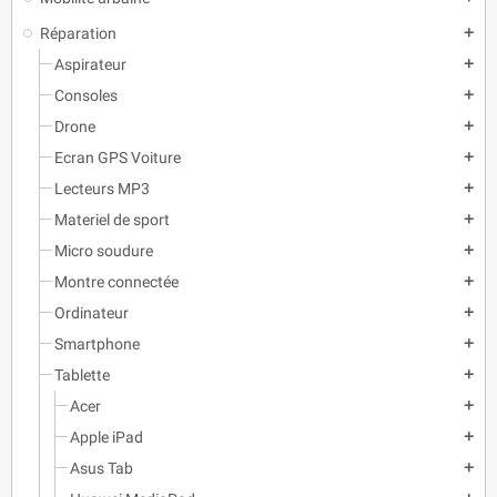
Réparation
add
Aspirateur
add
Consoles
add
Drone
add
Ecran GPS Voiture
add
Lecteurs MP3
add
Materiel de sport
add
Micro soudure
add
Montre connectée
add
Ordinateur
add
Smartphone
add
Tablette
add
Acer
add
Apple iPad
add
Asus Tab
add