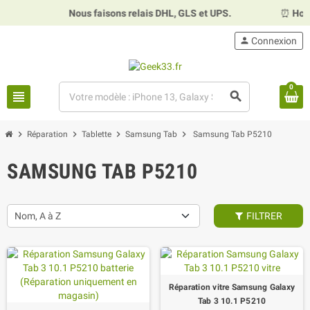
Nous faisons relais DHL, GLS et UPS.
⏰
Horaires :
Ma
person
Connexion
0
view_headline
search
chevron_right
chevron_right
chevron_right
chevron_right
Réparation
Tablette
Samsung Tab
Samsung Tab P5210
SAMSUNG TAB P5210
Nom, A à Z
FILTRER
Réparation vitre Samsung Galaxy
Tab 3 10.1 P5210