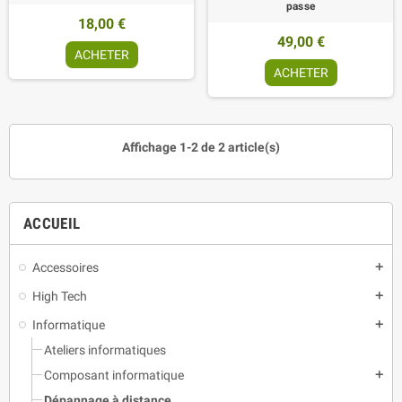
passe
18,00 €
49,00 €
ACHETER
ACHETER
Affichage 1-2 de 2 article(s)
ACCUEIL
Accessoires
add
High Tech
add
Informatique
add
Ateliers informatiques
Composant informatique
add
Dépannage à distance