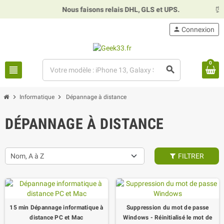
Nous faisons relais DHL, GLS et UPS.
⏰
H
person
Connexion
0
view_headline
search
chevron_right
chevron_right
Informatique
Dépannage à distance
DÉPANNAGE À DISTANCE
Nom, A à Z
FILTRER
15 min Dépannage informatique à
Suppression du mot de passe
distance PC et Mac
Windows - Réinitialisé le mot de