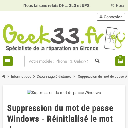
Nous faisons relais DHL, GLS et UPS.
⏰
Horaires 
person
Connexion
0
view_headline
search
chevron_right
chevron_right
chevron_right
Informatique
Dépannage à distance
Suppression du mot de passe Win
Suppression du mot de passe
Windows - Réinitialisé le mot