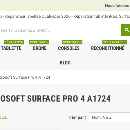
Nous faisons relais DHL, GLS
 - Réparateur labellisé Qualirepar 2026 - Réparation tablette iPad, Surf
search
RÉPARATION
RÉPARATION
RÉPARATION
TOUT APPAREIL
TABLETTE
DRONE
CONSOLES
RECONDITIONNÉ
BLOG
crosoft Surface Pro 4 A1724
OSOFT SURFACE PRO 4 A1724
duit.
Trier par :
Nom, A à Z