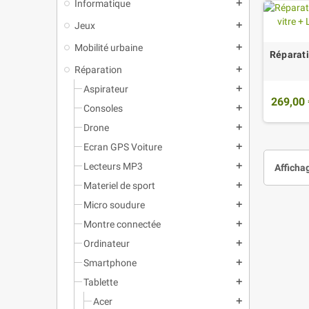
Informatique
add
Jeux
add
Mobilité urbaine
add
Réparati
Réparation
add
Aspirateur
add
269,00 
Consoles
add
Drone
add
Ecran GPS Voiture
add
Lecteurs MP3
add
Affichag
Materiel de sport
add
Micro soudure
add
Montre connectée
add
Ordinateur
add
Smartphone
add
Tablette
add
Acer
add