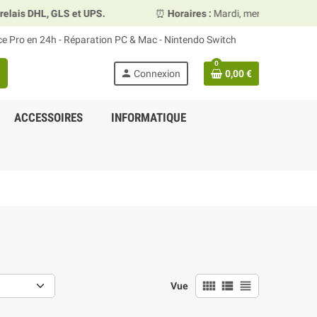
 et UPS.
⏰
Horaires :
Mardi, mercredi et vendredi 10h00–13
ace Pro en 24h - Réparation PC & Mac - Nintendo Switch
0
person
Connexion
0,00 €
ACCESSOIRES
INFORMATIQUE
view_comfy
view_list
view_headline
Vue