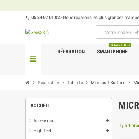
05 24 07 01 02
- Nous réparons les plus grandes marques
RÉPARATION
RÉPARATION
SMARTPHONE
view_headline
chevron_right
Réparation
chevron_right
Tablette
chevron_right
Microsoft Surface
chevron_right
Mi
MICR
ACCUEIL
Accessoires
add
Il y a 1 pro
High Tech
add