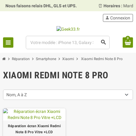
Nous faisons relais DHL, GLS et UPS.
⏰
Horaires :
Mardi, 
person
Connexion
0
view_headline
search
chevron_right
chevron_right
chevron_right
chevron_right
Réparation
Smartphone
Xiaomi
Xiaomi Redmi Note 8 Pro
XIAOMI REDMI NOTE 8 PRO
Nom, A à Z
Réparation écran Xiaomi Redmi
Note 8 Pro Vitre +LCD