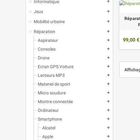
Informatique
add
Jeux
add
Répara
Mobilité urbaine
add
Réparation
add
99,00 €
Aspirateur
add
Consoles
add
Drone
add
Ecran GPS Voiture
add
Affichag
Lecteurs MP3
add
Materiel de sport
add
Micro soudure
add
Montre connectée
add
Ordinateur
add
Smartphone
add
Alcatel
add
Apple
add