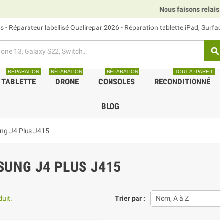
Nous faisons relais DHL, GLS et UPS
 - Réparateur labellisé Qualirepar 2026 - Réparation tablette iPad, Surf
search
RÉPARATION
RÉPARATION
RÉPARATION
TOUT APPAREIL
TABLETTE
DRONE
CONSOLES
RECONDITIONNÉ
BLOG
g J4 Plus J415
UNG J4 PLUS J415
duit.
Trier par :
Nom, A à Z