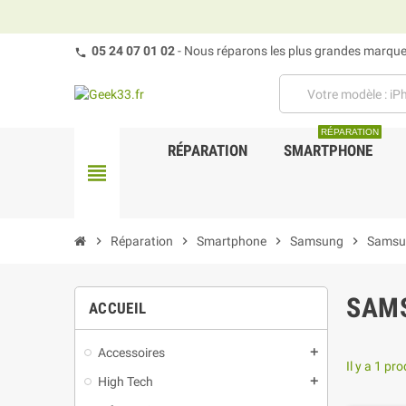
05 24 07 01 02
- Nous réparons les plus grandes marques
RÉPARATION
RÉPARATION
SMARTPHONE
view_headline
chevron_right
Réparation
chevron_right
Smartphone
chevron_right
Samsung
chevron_right
Samsun
SAMS
ACCUEIL
Accessoires
add
Il y a 1 pro
High Tech
add