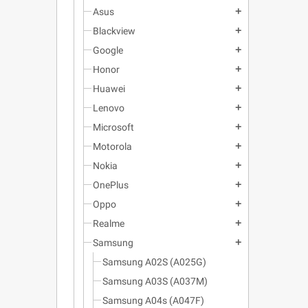
Asus
add
Blackview
add
Google
add
Honor
add
Huawei
add
Lenovo
add
Microsoft
add
Motorola
add
Nokia
add
OnePlus
add
Oppo
add
Realme
add
Samsung
add
Samsung A02S (A025G)
Samsung A03S (A037M)
Samsung A04s (A047F)