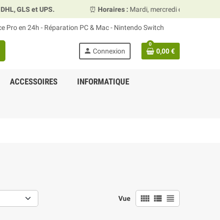
.
⏰
Horaires :
Mardi, mercredi et vendredi 10h00–13h30 &
ace Pro en 24h - Réparation PC & Mac - Nintendo Switch
0
person
Connexion
0,00 €
ACCESSOIRES
INFORMATIQUE
view_comfy
view_list
view_headline
Vue