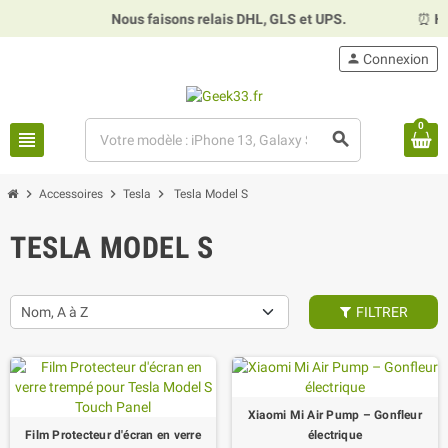
Nous faisons relais DHL, GLS et UPS.
⏰
Hora
person
Connexion
0
view_headline
search
chevron_right
chevron_right
chevron_right
Accessoires
Tesla
Tesla Model S
TESLA MODEL S
Nom, A à Z
FILTRER
Xiaomi Mi Air Pump – Gonfleur
Film Protecteur d'écran en verre
électrique