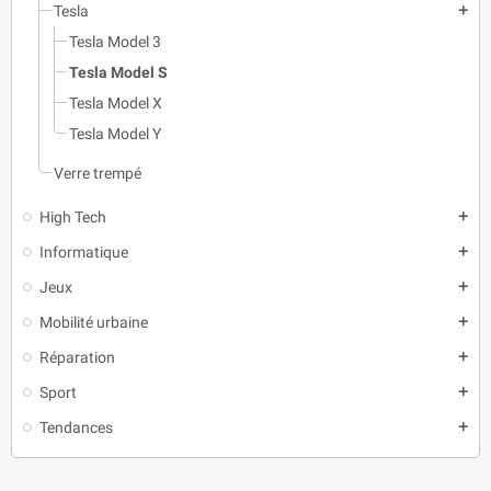
Tesla
add
Tesla Model 3
Tesla Model S
Tesla Model X
Tesla Model Y
Verre trempé
High Tech
add
Informatique
add
Jeux
add
Mobilité urbaine
add
Réparation
add
Sport
add
Tendances
add