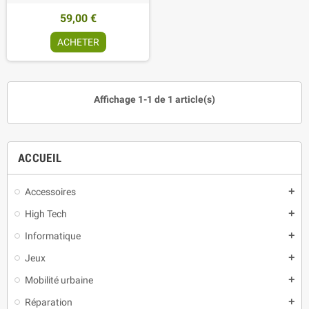
59,00 €
ACHETER
Affichage 1-1 de 1 article(s)
ACCUEIL
Accessoires
add
High Tech
add
Informatique
add
Jeux
add
Mobilité urbaine
add
Réparation
add