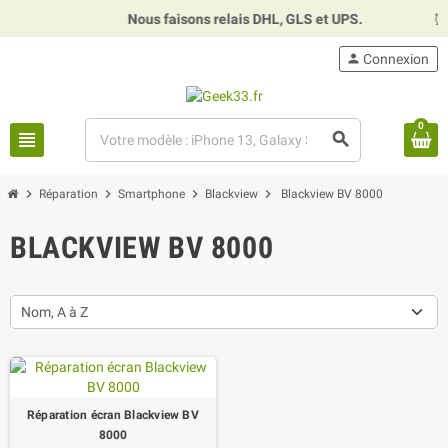
Nous faisons relais DHL, GLS et UPS.
⏰
H
person
Connexion
0
view_headline
search
chevron_right
chevron_right
chevron_right
chevron_right
Réparation
Smartphone
Blackview
Blackview BV 8000
BLACKVIEW BV 8000
Nom, A à Z
Réparation écran Blackview BV
8000