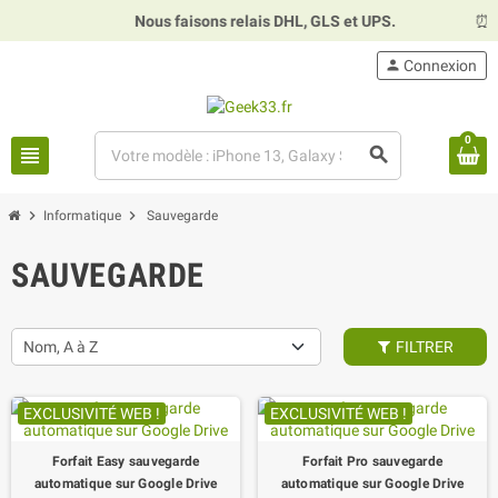
Nous faisons relais DHL, GLS et UPS.
⏰
Ho
person
Connexion
0
view_headline
search
chevron_right
chevron_right
Informatique
Sauvegarde
SAUVEGARDE
Nom, A à Z
FILTRER
EXCLUSIVITÉ WEB !
EXCLUSIVITÉ WEB !
Forfait Easy sauvegarde
Forfait Pro sauvegarde
automatique sur Google Drive
automatique sur Google Drive