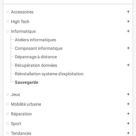
Accessoires
add
High Tech
add
Informatique
add
Ateliers informatiques
Composant informatique
add
Dépannage à distance
Récupération données
add
Réinstallation systeme d'exploitation
Sauvegarde
Jeux
add
Mobilité urbaine
add
Réparation
add
Sport
add
Tendances
add