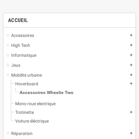
ACCUEIL
Accessoires
add
High Tech
add
Informatique
add
Jeux
add
Mobilité urbaine
add
Hoverboard
add
Accessoires Wheelie Two
Mono roue electrique
Trotinette
add
Voiture éléctrique
Réparation
add