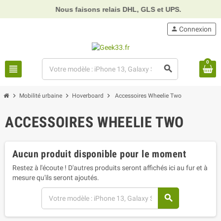
Nous faisons relais DHL, GLS et UPS.
⏰
H
person
Connexion
0
view_headline
search
chevron_right
chevron_right
chevron_right
Mobilité urbaine
Hoverboard
Accessoires Wheelie Two
ACCESSOIRES WHEELIE TWO
Aucun produit disponible pour le moment
Restez à l'écoute ! D'autres produits seront affichés ici au fur et à
mesure qu'ils seront ajoutés.
search