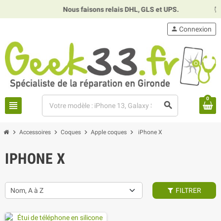
Nous faisons relais DHL, GLS et UPS.
⏰
H
person
Connexion
0
view_headline
search
chevron_right
chevron_right
chevron_right
chevron_right
Accessoires
Coques
Apple coques
iPhone X
IPHONE X
Nom, A à Z
FILTRER