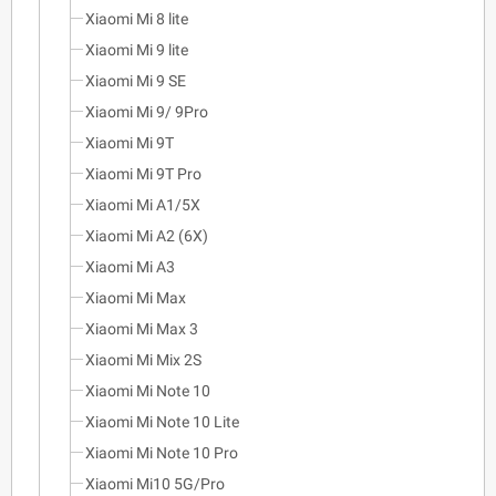
Xiaomi Mi 8 lite
Xiaomi Mi 9 lite
Xiaomi Mi 9 SE
Xiaomi Mi 9/ 9Pro
Xiaomi Mi 9T
Xiaomi Mi 9T Pro
Xiaomi Mi A1/5X
Xiaomi Mi A2 (6X)
Xiaomi Mi A3
Xiaomi Mi Max
Xiaomi Mi Max 3
Xiaomi Mi Mix 2S
Xiaomi Mi Note 10
Xiaomi Mi Note 10 Lite
Xiaomi Mi Note 10 Pro
Xiaomi Mi10 5G/Pro