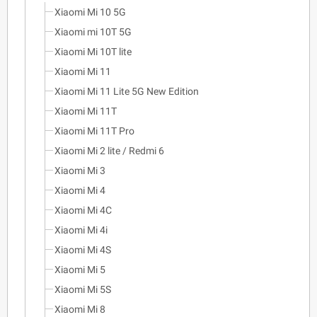
Xiaomi Mi 10 5G
Xiaomi mi 10T 5G
Xiaomi Mi 10T lite
Xiaomi Mi 11
Xiaomi Mi 11 Lite 5G New Edition
Xiaomi Mi 11T
Xiaomi Mi 11T Pro
Xiaomi Mi 2 lite / Redmi 6
Xiaomi Mi 3
Xiaomi Mi 4
Xiaomi Mi 4C
Xiaomi Mi 4i
Xiaomi Mi 4S
Xiaomi Mi 5
Xiaomi Mi 5S
Xiaomi Mi 8