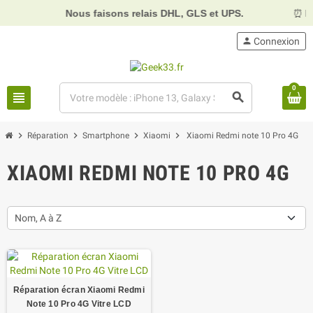
Nous faisons relais DHL, GLS et UPS.
⏰
Horaires 
person
Connexion
0
view_headline
search
chevron_right
chevron_right
chevron_right
chevron_right
Réparation
Smartphone
Xiaomi
Xiaomi Redmi note 10 Pro 4G
XIAOMI REDMI NOTE 10 PRO 4G
Nom, A à Z
Réparation écran Xiaomi Redmi
Note 10 Pro 4G Vitre LCD