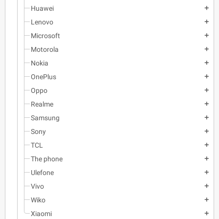
Huawei
add
Lenovo
add
Microsoft
add
Motorola
add
Nokia
add
OnePlus
add
Oppo
add
Realme
add
Samsung
add
Sony
add
TCL
add
The phone
add
Ulefone
add
Vivo
add
Wiko
add
Xiaomi
add