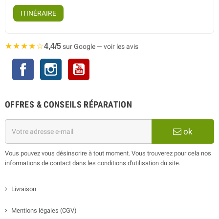
ITINÉRAIRE
★★★★☆
4,4/5
sur Google — voir les avis
Facebook
Instagram
YouTube
OFFRES & CONSEILS RÉPARATION
ok
Vous pouvez vous désinscrire à tout moment. Vous trouverez pour cela nos
informations de contact dans les conditions d'utilisation du site.
Livraison
Mentions légales (CGV)