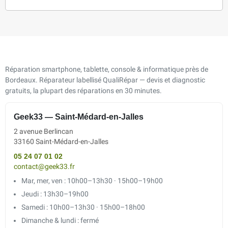
Réparation smartphone, tablette, console & informatique près de
Bordeaux. Réparateur labellisé QualiRépar — devis et diagnostic
gratuits, la plupart des réparations en 30 minutes.
Geek33 — Saint-Médard-en-Jalles
2 avenue Berlincan
33160 Saint-Médard-en-Jalles
05 24 07 01 02
contact@geek33.fr
Mar, mer, ven : 10h00–13h30 · 15h00–19h00
Jeudi : 13h30–19h00
Samedi : 10h00–13h30 · 15h00–18h00
Dimanche & lundi : fermé