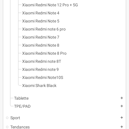
Xiaomi Redmi Note 12 Pro + 5G
Xiaomi Redmi Note 4
Xiaomi Redmi Note 5
Xiaomi Redmi note 6 pro
Xiaomi Redmi Note 7
Xiaomi Redmi Note 8
Xiaomi Redmi Note 8 Pro
Xiaomi Redmi note 8T
Xiaomi Redmi note 9
Xiaomi Redmi Note10S
Xiaomi Shark Black
Tablette
add
TPE/PAD
add
Sport
add
Tendances
add