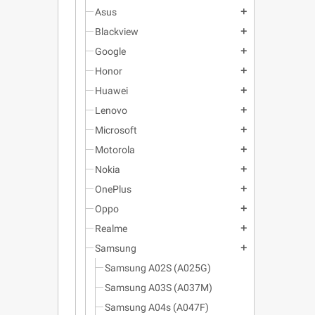
Asus
add
Blackview
add
Google
add
Honor
add
Huawei
add
Lenovo
add
Microsoft
add
Motorola
add
Nokia
add
OnePlus
add
Oppo
add
Realme
add
Samsung
add
Samsung A02S (A025G)
Samsung A03S (A037M)
Samsung A04s (A047F)