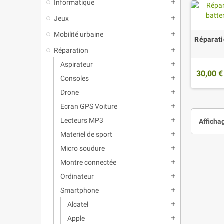
Informatique
add
Jeux
add
Mobilité urbaine
add
Réparati
Réparation
add
Aspirateur
add
30,00 €
Consoles
add
Drone
add
Ecran GPS Voiture
add
Lecteurs MP3
add
Affichag
Materiel de sport
add
Micro soudure
add
Montre connectée
add
Ordinateur
add
Smartphone
add
Alcatel
add
Apple
add