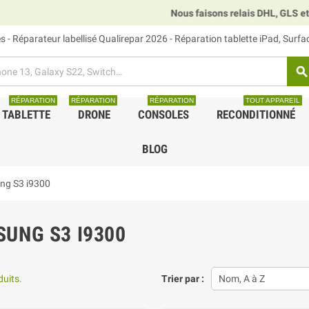
Nous faisons relais DHL, GLS et UPS.
 - Réparateur labellisé Qualirepar 2026 - Réparation tablette iPad, Surf
search
RÉPARATION
RÉPARATION
RÉPARATION
TOUT APPAREIL
TABLETTE
DRONE
CONSOLES
RECONDITIONNÉ
BLOG
ng S3 i9300
UNG S3 I9300
duits.
Trier par :
Nom, A à Z