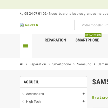
05 24 07 01 02
- Nous réparons les plus grandes marques
RÉPARATION
RÉPARATION
SMARTPHONE
view_headline
chevron_right
Réparation
chevron_right
Smartphone
chevron_right
Samsung
chevron_right
Samsu
SAMS
ACCUEIL
Accessoires
add
Il y a 2 pro
High Tech
add