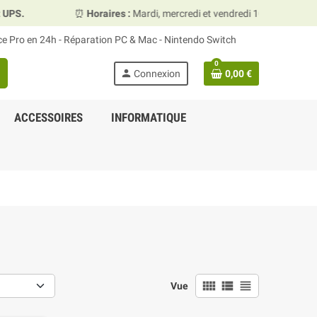
⏰
Horaires :
Mardi, mercredi et vendredi 10h00–13h30 & 15h00–19h
ace Pro en 24h - Réparation PC & Mac - Nintendo Switch
0
person
Connexion
0,00 €
ACCESSOIRES
INFORMATIQUE
view_comfy
view_list
view_headline
Vue