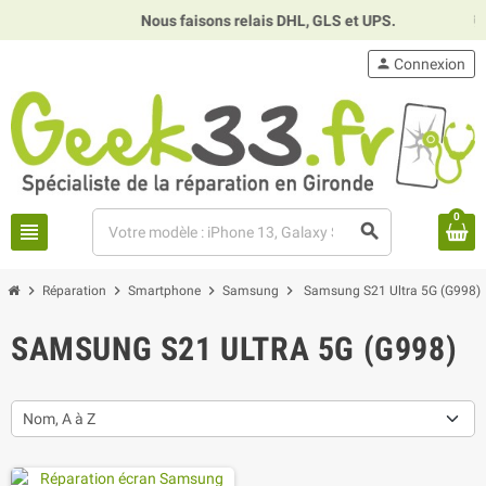
Nous faisons relais DHL, GLS et UPS.
⏰
H
person
Connexion
0
view_headline
search
chevron_right
chevron_right
chevron_right
chevron_right
Réparation
Smartphone
Samsung
Samsung S21 Ultra 5G (G998)
SAMSUNG S21 ULTRA 5G (G998)
Nom, A à Z