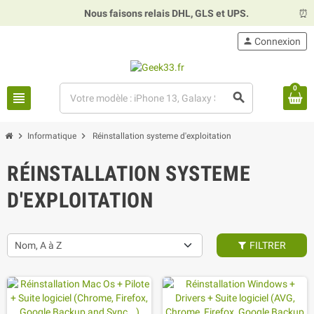
Nous faisons relais DHL, GLS et UPS.
⏰
Ho
person
Connexion
0
view_headline
search
chevron_right
chevron_right
Informatique
Réinstallation systeme d'exploitation
RÉINSTALLATION SYSTEME
D'EXPLOITATION
Nom, A à Z
FILTRER