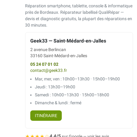
Réparation smartphone, tablette, console & informatique
près de Bordeaux. Réparateur labellisé QualiRépar —
devis et diagnostic gratuits, la plupart des réparations en
30 minutes.
Geek33 — Saint-Médard-en-Jalles
2 avenue Berlincan
33160 Saint-Médard-en-Jalles
05 24 07 01 02
contact@geek33.fr
Mar, mer, ven : 10h00–13h30 · 15h00–19h00
Jeudi : 13h30–19h00
Samedi : 10h00–13h30 · 15h00–18h00
Dimanche & lundi : fermé
ITINÉRAIRE
★★★★☆
4,4/5
sur Google — voir les avis