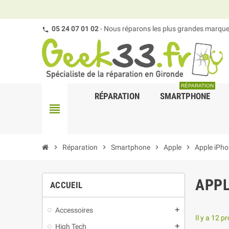
05 24 07 01 02
- Nous réparons les plus grandes marques
RÉPARATION
RÉPARATION
SMARTPHONE
view_headline
chevron_right
Réparation
chevron_right
Smartphone
chevron_right
Apple
chevron_right
Apple iPh
APPL
ACCUEIL
Accessoires
add
Il y a 12 p
High Tech
add