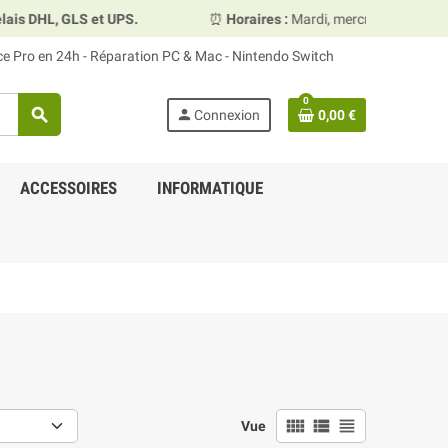
 et UPS.
⏰
Horaires :
Mardi, mercredi et vendredi 10h00–13
ace Pro en 24h - Réparation PC & Mac - Nintendo Switch
0
search
person
Connexion
0,00 €
ACCESSOIRES
INFORMATIQUE
view_comfy
view_list
view_headline
Vue