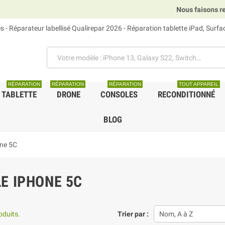
Nous faisons relais DHL, GLS
 - Réparateur labellisé Qualirepar 2026 - Réparation tablette iPad, Surf
RÉPARATION
RÉPARATION
RÉPARATION
TOUT APPAREIL
TABLETTE
DRONE
CONSOLES
RECONDITIONNÉ
BLOG
one 5C
E IPHONE 5C
roduits.
Trier par :
Nom, A à Z