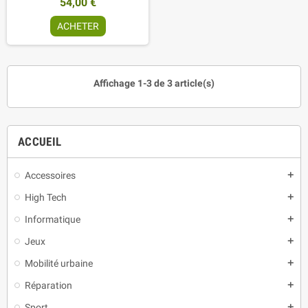
54,00 €
ACHETER
Affichage 1-3 de 3 article(s)
ACCUEIL
Accessoires
add
High Tech
add
Informatique
add
Jeux
add
Mobilité urbaine
add
Réparation
add
Sport
add