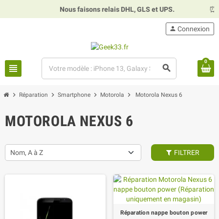
Nous faisons relais DHL, GLS et UPS.
⏰
Ho
person
Connexion
0
view_headline
search
chevron_right
chevron_right
chevron_right
chevron_right
Réparation
Smartphone
Motorola
Motorola Nexus 6
MOTOROLA NEXUS 6
Nom, A à Z
FILTRER
Réparation nappe bouton power