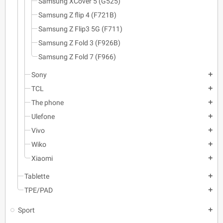
Samsung XCover 5 (G525)
Samsung Z flip 4 (F721B)
Samsung Z Flip3 5G (F711)
Samsung Z Fold 3 (F926B)
Samsung Z Fold 7 (F966)
Sony
add
TCL
add
The phone
add
Ulefone
add
Vivo
add
Wiko
add
Xiaomi
add
Tablette
add
TPE/PAD
add
Sport
add