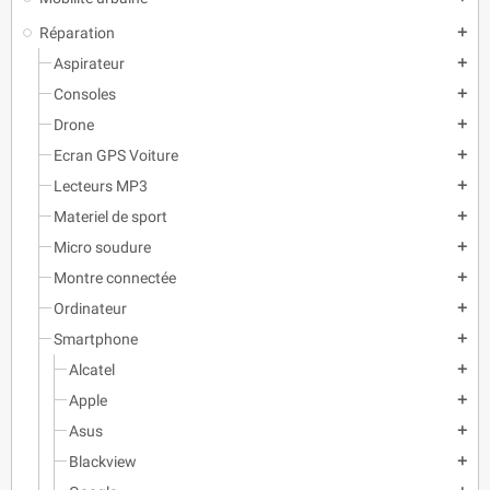
Réparation
add
Aspirateur
add
Consoles
add
Drone
add
Ecran GPS Voiture
add
Lecteurs MP3
add
Materiel de sport
add
Micro soudure
add
Montre connectée
add
Ordinateur
add
Smartphone
add
Alcatel
add
Apple
add
Asus
add
Blackview
add