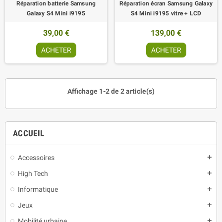
Réparation batterie Samsung
Réparation écran Samsung Galaxy
Galaxy S4 Mini i9195
S4 Mini i9195 vitre + LCD
39,00 €
139,00 €
ACHETER
ACHETER
Affichage 1-2 de 2 article(s)
ACCUEIL
Accessoires
add
High Tech
add
Informatique
add
Jeux
add
Mobilité urbaine
add