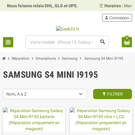
us faisons relais DHL, GLS et UPS.
⏰
Horaires :
Mardi, merc
person
Connexion
0
view_headline
search
chevron_right
chevron_right
chevron_right
chevron_right
Réparation
Smartphone
Samsung
Samsung S4 Mini i9195
SAMSUNG S4 MINI I9195
Nom, A à Z
FILTRER