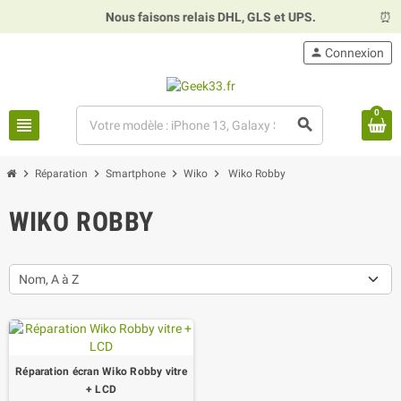
Nous faisons relais DHL, GLS et UPS.
⏰
Ho
person
Connexion
0
view_headline
search
chevron_right
chevron_right
chevron_right
chevron_right
Réparation
Smartphone
Wiko
Wiko Robby
WIKO ROBBY
Nom, A à Z
Réparation écran Wiko Robby vitre
+ LCD