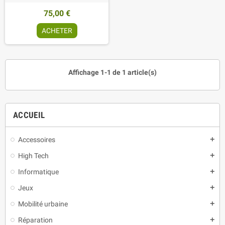
75,00 €
ACHETER
Affichage 1-1 de 1 article(s)
ACCUEIL
Accessoires
add
High Tech
add
Informatique
add
Jeux
add
Mobilité urbaine
add
Réparation
add