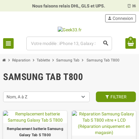
Nous faisons relais DHL, GLS et UPS.
⏰
Horaires :
M
person
Connexion
0
view_headline
search
chevron_right
chevron_right
chevron_right
chevron_right
Réparation
Tablette
Samsung Tab
Samsung Tab T800
SAMSUNG TAB T800
Nom, A à Z
FILTRER
Remplacement batterie Samsung
Galaxy Tab S T800