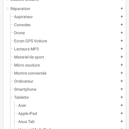
Réparation
add
Aspirateur
add
Consoles
add
Drone
add
Ecran GPS Voiture
add
Lecteurs MP3
add
Materiel de sport
add
Micro soudure
add
Montre connectée
add
Ordinateur
add
Smartphone
add
Tablette
add
Acer
add
Apple iPad
add
Asus Tab
add