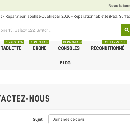
Nous faisons re
 - Réparateur labellisé Qualirepar 2026 - Réparation tablette iPad, Surf
search
RÉPARATION
RÉPARATION
RÉPARATION
TOUT APPAREIL
TABLETTE
DRONE
CONSOLES
RECONDITIONNÉ
BLOG
TACTEZ-NOUS
Sujet