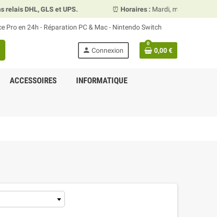
lais DHL, GLS et UPS.
⏰
Horaires :
Mardi, mercredi et vend
ace Pro en 24h - Réparation PC & Mac - Nintendo Switch
0
person
Connexion
0,00 €
ACCESSOIRES
INFORMATIQUE