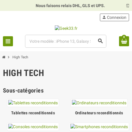
Nous faisons relais DHL, GLS et UPS.
⏰
Ho
person
Connexion
0
view_headline
search
chevron_right
High Tech
HIGH TECH
Sous-catégories
Tablettes reconditionnés
Ordinateurs reconditionnés