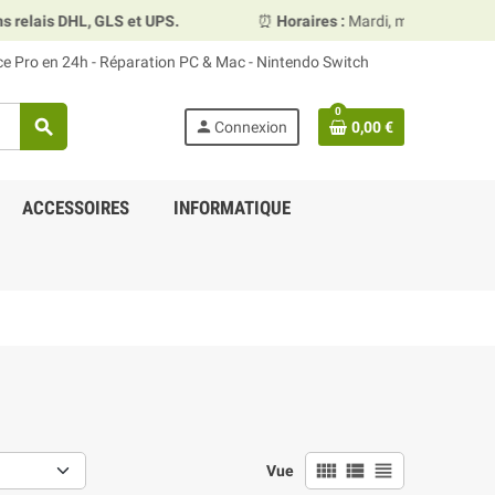
ais DHL, GLS et UPS.
⏰
Horaires :
Mardi, mercredi et vendr
ace Pro en 24h - Réparation PC & Mac - Nintendo Switch
0
search
person
Connexion
0,00 €
ACCESSOIRES
INFORMATIQUE
view_comfy
view_list
view_headline
Vue