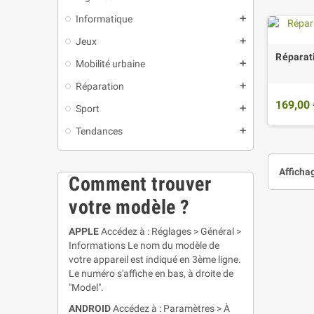
Informatique
add
Jeux
add
Réparat
Mobilité urbaine
add
Réparation
add
169,00 
Sport
add
Tendances
add
Affichag
Comment trouver
votre modèle ?
APPLE
Accédez à : Réglages > Général >
Informations Le nom du modèle de
votre appareil est indiqué en 3ème ligne.
Le numéro s'affiche en bas, à droite de
"Model".
ANDROID
Accédez à : Paramètres > À