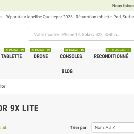
Nous faisons rel
 - Réparateur labellisé Qualirepar 2026 - Réparation tablette iPad, Surf
RÉPARATION
RÉPARATION
RÉPARATION
TOUT APPAREIL
TABLETTE
DRONE
CONSOLES
RECONDITIONNÉ
BLOG
ite
R 9X LITE
duit.
Trier par :
Nom, A à Z