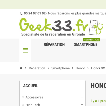
05 24 07 01 02
- Nous réparons les plus grandes marques
RÉPARATION
RÉPARATION
SMARTPHONE
view_headline
chevron_right
Réparation
chevron_right
Smartphone
chevron_right
Honor
chevron_right
Honor 9X l
HONO
ACCUEIL
Accessoires
add
Il y a 1 pro
High Tech
add