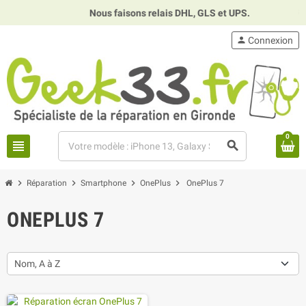
Nous faisons relais DHL, GLS et UPS.
⏰
H
person
Connexion
0
view_headline
search
chevron_right
chevron_right
chevron_right
chevron_right
Réparation
Smartphone
OnePlus
OnePlus 7
ONEPLUS 7
Nom, A à Z