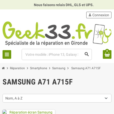
Nous faisons relais DHL, GLS et UPS.
⏰
person
Connexion
0
view_headline
search
chevron_right
chevron_right
chevron_right
chevron_right
Réparation
Smartphone
Samsung
Samsung A71 A715F
SAMSUNG A71 A715F
Nom, A à Z