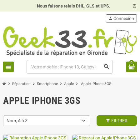
Nous faisons relais DHL, GLS et UPS.
⏰
Hor
person
Connexion
0
view_headline
search
chevron_right
chevron_right
chevron_right
chevron_right
Réparation
Smartphone
Apple
Apple iPhone 3GS
APPLE IPHONE 3GS
Nom, A à Z
FILTRER