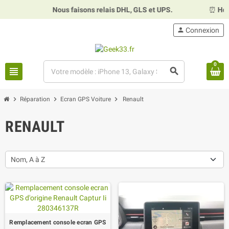
Nous faisons relais DHL, GLS et UPS.
⏰
Horai
person
Connexion
0
view_headline
search
chevron_right
chevron_right
chevron_right
Réparation
Ecran GPS Voiture
Renault
RENAULT
Nom, A à Z
Remplacement console ecran GPS