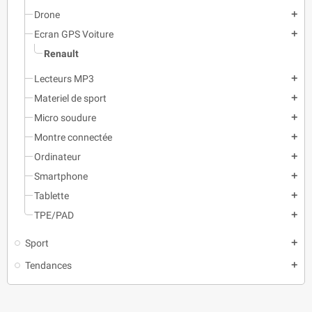
Drone
add
Ecran GPS Voiture
add
Renault
Lecteurs MP3
add
Materiel de sport
add
Micro soudure
add
Montre connectée
add
Ordinateur
add
Smartphone
add
Tablette
add
TPE/PAD
add
Sport
add
Tendances
add