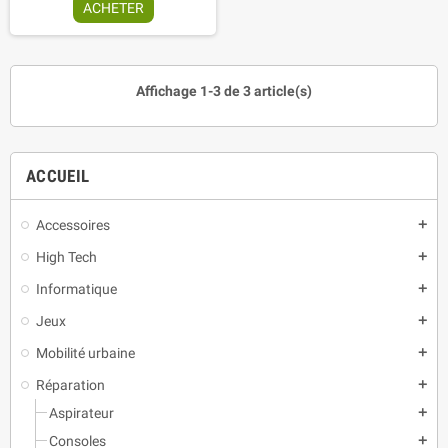
ACHETER
Affichage 1-3 de 3 article(s)
ACCUEIL
Accessoires
add
High Tech
add
Informatique
add
Jeux
add
Mobilité urbaine
add
Réparation
add
Aspirateur
add
Consoles
add