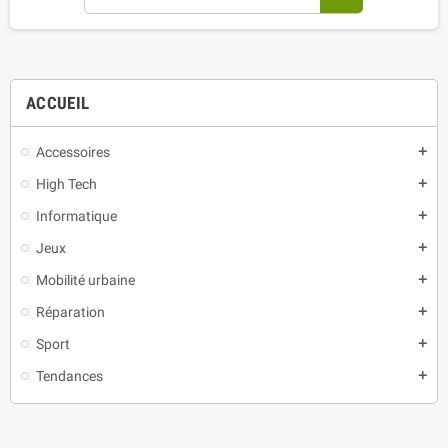
ACCUEIL
Accessoires
add
High Tech
add
Informatique
add
Jeux
add
Mobilité urbaine
add
Réparation
add
Sport
add
Tendances
add