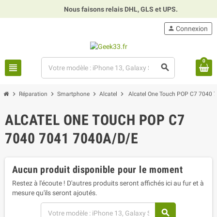
Nous faisons relais DHL, GLS et UPS.
⏰
person
Connexion
0
view_headline
search
chevron_right
chevron_right
chevron_right
chevron_right
Réparation
Smartphone
Alcatel
Alcatel One Touch POP C7 7040 
ALCATEL ONE TOUCH POP C7
7040 7041 7040A/D/E
Aucun produit disponible pour le moment
Restez à l'écoute ! D'autres produits seront affichés ici au fur et à
mesure qu'ils seront ajoutés.
search